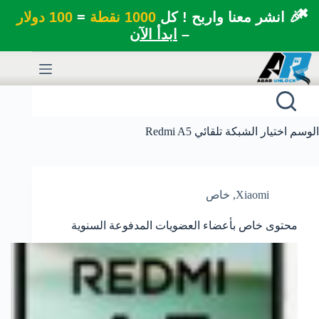
✖
🎉 انشر معنا واربح ! كل
1000 نقطة
=
100 دولار
–
ابدأ الآن
لتجاوز
لى
لمحتوى
الوسم
اختيار الشبكة تلقائي Redmi A5
Xiaomi
,
خاص
محتوى خاص بأعضاء العضويات المدفوعة السنوية