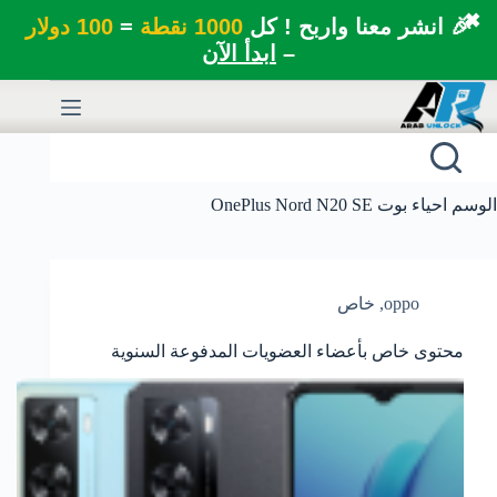
✖
🎉 انشر معنا واربح ! كل
1000 نقطة
=
100 دولار
–
ابدأ الآن
لتجاوز
لى
لمحتوى
الوسم
احياء بوت OnePlus Nord N20 SE
oppo
,
خاص
محتوى خاص بأعضاء العضويات المدفوعة السنوية