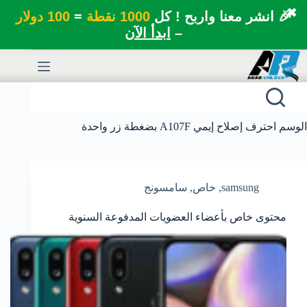
✖
🎉 انشر معنا واربح ! كل
1000 نقطة
=
100 دولار
–
ابدأ الآن
لتجاوز
لى
لمحتوى
الوسم
احترف إصلاح إيمي A107F بضغطة زر واحدة
samsung
,
خاص
,
سامسونج
محتوى خاص بأعضاء العضويات المدفوعة السنوية