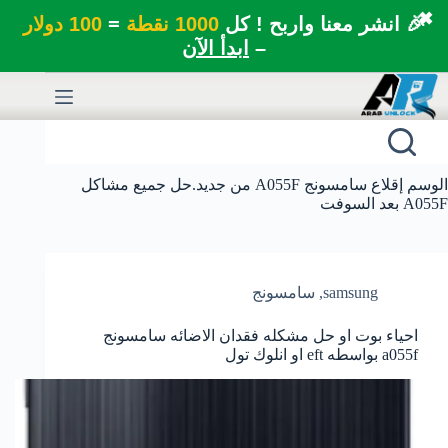
✖
🎉 انشر معنا واربح ! كل
1000 نقطة
=
100 دولار
–
ابدأ الآن
لتجاوز
لى
لمحتوى
الوسم
إقلاع سامسونج A055F من جديد.حل جميع مشاكل
A055F بعد السوفت
samsung
,
سامسونج
احياء بوت او حل مشكله فقدان الاضائه سامسونج
a055f بواسطه eft او انلوك تول