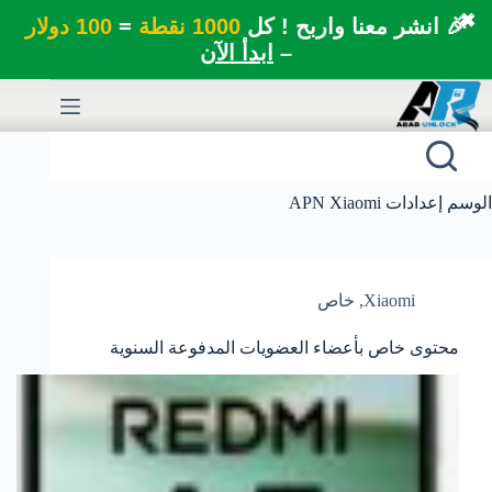
✖
🎉 انشر معنا واربح ! كل
1000 نقطة
=
100 دولار
–
ابدأ الآن
لتجاوز
لى
لمحتوى
الوسم
إعدادات APN Xiaomi
Xiaomi
,
خاص
محتوى خاص بأعضاء العضويات المدفوعة السنوية