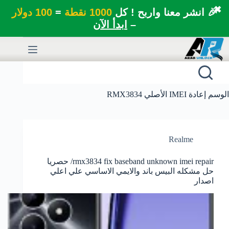
✖
🎉 انشر معنا واربح ! كل
1000 نقطة
=
100 دولار
–
ابدأ الآن
لتجاوز
لى
لمحتوى
الوسم
إعادة IMEI الأصلي RMX3834
Realme
rmx3834 fix baseband unknown imei repair/ حصريا
حل مشكله البيس باند والايمي الاساسي علي اعلي
اصدار