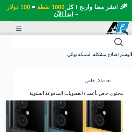
✖
🎉 انشر معنا واربح ! كل
1000 نقطة
=
100 دولار
–
ابدأ الآن
لتجاوز
لى
لمحتوى
الوسم
إصلاح مشكلة الشبكة نهائي
Xiaomi
,
خاص
محتوى خاص بأعضاء العضويات المدفوعة السنوية