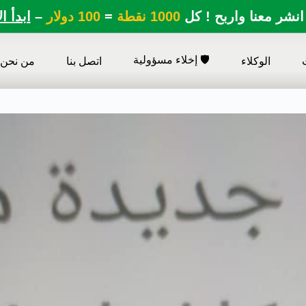
انشر معنا واربح ! كل
1000 نقطة
=
100 دولار
–
ابدأ ا
🛡️ إخلاء مسؤولية
الوكلاء
اتصل بنا
من نحن