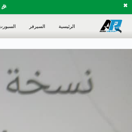
✖
🎉 
لتجاوز
لى
الرئيسية
السيرفر
السبورت
لمحتوى