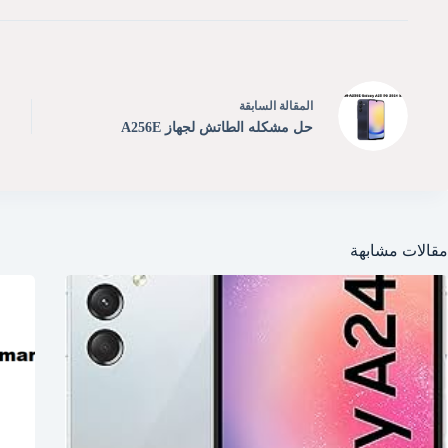
ال
مقالة
السابقة
حل مشكله الطاتش لجهاز A256E
مقالات مشابهة