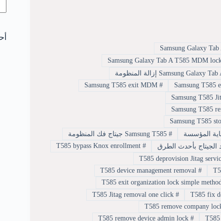
أح
Samsung T585 exit MDM
#
#
Samsung T585 جيتاج فك المنظومة
T585 bypass Knox enrollment
#
T585 device management removal
#
T585 Jitag removal one click
#
T585 remove device admin lock
#