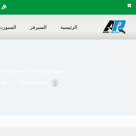
✖
🎉 
لتجاوز
لى
الرئيسية
السيرفر
السبورت
لمحتوى
محتوى خاص بأعضاء العضويات المد
-06-23
Ahmed Hamdy