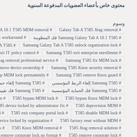
محتوى خاص بأعضاء العضويات المدفوعة السنوية
وسوم
Samsung Galaxy Tab A 10.1 T585 MDM removal
#
Galaxy Tab A T585 Jitag removal
#
Samsung Galaxy Tab A T585 MDM lock workaround
#
#
Samsung Galaxy Tab A 10.1 T585 فك المنظومة
Samsung Galaxy Tab A T585 unlock organization lock
#
#
Samsung Galaxy Tab A T585 إزالة المنظومة
Samsung T585 exit IT policy control
#
Samsung T585 exit enterprise enrollment
#
Samsung T585 Jitag removal professional service
#
Samsung T585 fix MDM lock
#
Samsung T585 remove device ownership
#
Samsung T585 Knox security removal
#
Samsung T585 stop MDM lock permanently
#
Samsung T585 remove Knox guard
#
#
Samsung T585 إلغاء الربط المؤسسي
#
Samsung T585 إلغاء حماية المؤسسة
#
Samsung T585 فك الحماية المؤسسية
#
Samsung T585 فك تقييد الجيتاج بأحدث الطرق
T585 deprovision Jitag service
#
T585 bypass MDM lock
#
T585 bypass Knox MDM lock
#
T585 device locked by administrator fix
#
T585 deprovision MDM
#
T585 exit organization lock simple method
#
T585 exit company portal lock
#
T585 disable MDM lock
#
T585 fix device locked by organization
#
T585 factory reset without MDM
#
T585 remove company lock
#
T585 Knox MDM removal
#
T585 Jitag removal solution
#
T585 remove corporate lock no format
#
T585 remove corporate lock
#