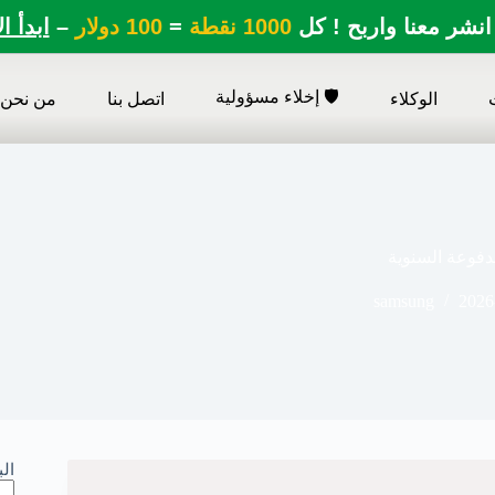
انشر معنا واربح ! كل
1000 نقطة
=
100 دولار
–
ابدأ ا
🛡️ إخلاء مسؤولية
الوكلاء
اتصل بنا
من نحن
فوعة السنوية
samsung
2026
ال