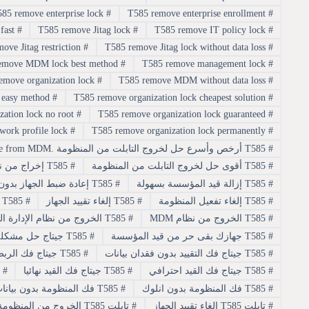
T585 remove enterprise lock
#
T585 remove enterprise enrollment
#
T585 remove Jitag lock fast
#
T585 remove Jitag lock
#
T585 remove IT policy lock
#
T585 remove Jitag restriction
#
T585 remove Jitag lock without data loss
#
T585 remove MDM lock best method
#
T585 remove management lock
#
T585 remove organization lock
#
T585 remove MDM without data loss
#
T585 remove organization lock easy method
#
T585 remove organization lock cheapest solution
#
T585 remove organization lock no root
#
T585 remove organization lock guaranteed
#
T585 remove work profile lock
#
T585 remove organization lock permanently
#
#
T585 أرخص وأسرع حل لخروج التابلت من المنظومة .Samsung T585 remove from MDM
#
T585 أقوى حل لخروج التابلت من المنظومة
#
T585 إخراج من نظام جيتاج
#
T585 إزالة قيد المؤسسة بسهولة
#
T585 إعادة ضبط الجهاز بدون المنظومة
#
T585 إلغاء تفعيل المنظومة
#
T585 إلغاء تقييد الجهاز
#
T585 إلغاء ربط جيتاج
#
T585 الخروج من نظام MDM
#
T585 الخروج من نظام الإدارة المؤسسية
#
T585 جهازك بقى حر من قيد المؤسسة
#
T585 جيتاج حل مشكلة المنظومة
#
T585 جيتاج فك التقييد بدون فقدان بيانات
#
T585 جيتاج فك الربط المؤسسي
#
T585 جيتاج فك القيد احترافي
#
T585 جيتاج فك القيد نهائيا
#
T585 خلاص هتريح من قيد الجي
#
T585 فك المنظومة بدون انلوك
#
T585 فك المنظومة بدون بيانات
#
تابلت T585 إلغاء تقييد الجهاز
#
تابلت T585 الخروج من المنظومة نهائيا