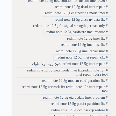
redmi note 12 5g best solution for invalid imei 2026
#
redmi note 12 5g dead imei repair
#
redmi note 12 5g engineering mode imei
#
redmi note 12 5g erase nv data fix
#
redmi note 12 5g fix signal strength permanently
#
redmi note 12 5g hardware imei rewrite
#
redmi note 12 5g imei fix
#
redmi note 12 5g imei lost fix
#
redmi note 12 5g imei repair umt
#
redmi note 12 5g imei repair z3x
#
#
redmi note 12 5g imei repair بدون روت ولا انلوك
redmi note 12 5g meta mode imei fix.redmi note 12r
#
imei repair hydra tool
redmi note 12 5g modem configuration fix
#
redmi note 12 5g network fix.redmi note 12r imei repair
#
tool
redmi note 12 5g ota update imei problem
#
redmi note 12 5g persist partition fix
#
redmi note 12 5g qcn backup restore
#