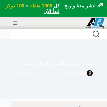
✖
🎉 انشر معنا واربح ! كل
1000 نقطة
=
100 دولار
–
ابدأ الآن
لتجاوز
لى
لمحتوى
محتوى خاص بأعضاء العضويات المدفوعة السنوية
ahmed eltwel
2026-04-22
Xiaomi
,
خاص