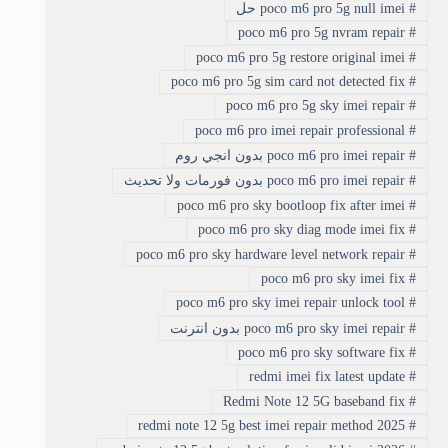
#
poco m6 pro 5g null imei حل
poco m6 pro 5g nvram repair
#
poco m6 pro 5g restore original imei
#
poco m6 pro 5g sim card not detected fix
#
poco m6 pro 5g sky imei repair
#
poco m6 pro imei repair professional
#
#
poco m6 pro imei repair بدون انجي روم
#
poco m6 pro imei repair بدون فورمات ولا تحديث
poco m6 pro sky bootloop fix after imei
#
poco m6 pro sky diag mode imei fix
#
poco m6 pro sky hardware level network repair
#
poco m6 pro sky imei fix
#
poco m6 pro sky imei repair unlock tool
#
#
poco m6 pro sky imei repair بدون انترنت
poco m6 pro sky software fix
#
redmi imei fix latest update
#
Redmi Note 12 5G baseband fix
#
redmi note 12 5g best imei repair method 2025
#