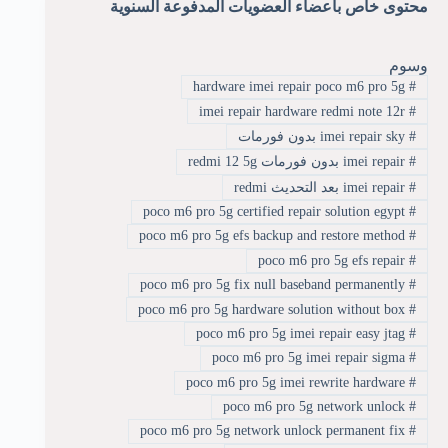
محتوى خاص بأعضاء العضويات المدفوعة السنوية
وسوم
hardware imei repair poco m6 pro 5g
#
imei repair hardware redmi note 12r
#
#
imei repair sky بدون فورمات
#
imei repair بدون فورمات redmi 12 5g
#
imei repair بعد التحديث redmi
poco m6 pro 5g certified repair solution egypt
#
poco m6 pro 5g efs backup and restore method
#
poco m6 pro 5g efs repair
#
poco m6 pro 5g fix null baseband permanently
#
poco m6 pro 5g hardware solution without box
#
poco m6 pro 5g imei repair easy jtag
#
poco m6 pro 5g imei repair sigma
#
poco m6 pro 5g imei rewrite hardware
#
poco m6 pro 5g network unlock
#
poco m6 pro 5g network unlock permanent fix
#