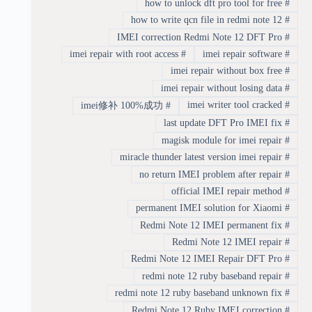
how to unlock dft pro tool for free
#
how to write qcn file in redmi note 12
#
IMEI correction Redmi Note 12 DFT Pro
#
imei repair with root access
#
imei repair software
#
imei repair without box free
#
imei repair without losing data
#
imei writer tool cracked
#
imei修补 100%成功
#
last update DFT Pro IMEI fix
#
magisk module for imei repair
#
miracle thunder latest version imei repair
#
no return IMEI problem after repair
#
official IMEI repair method
#
permanent IMEI solution for Xiaomi
#
Redmi Note 12 IMEI permanent fix
#
Redmi Note 12 IMEI repair
#
Redmi Note 12 IMEI Repair DFT Pro
#
redmi note 12 ruby baseband repair
#
redmi note 12 ruby baseband unknown fix
#
Redmi Note 12 Ruby IMEI correction
#