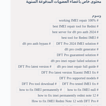
محتوى خاص بأعضاء العضويات المدفوعة السنوية
وسوم
100% working IMEI repair
#
best IMEI repair tool for Redmi
#
best server for dft pro auth 2024
#
best tool for Redmi IMEI
#
dft pro auth bypass
#
DFT Pro 2024 IMEI solution
#
dft pro credit generator
#
DFT Pro guaranteed solution
#
dft pro imei repair failed solution
#
DFT Pro latest version
#
dft pro imei repair full guide
#
DFT Pro latest version Xiaomi IMEI fix
#
DFT Pro supported models
#
DFT Pro tool download
#
DFT Pro tested IMEI fix
#
how to fix IMEI permanently
#
how to fix IMEI null
#
how to fix imei permanently redmi note 12
#
How to fix IMEI Redmi Note 12 with DFT Pro
#