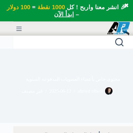
✖
🎉 انشر معنا واربح ! كل
1000 نقطة
=
100 دولار
–
ابدأ الآن
لتجاوز
لى
لمحتوى
محتوى خاص بأعضاء العضويات المدفوعة السنوية
ahmed eltwel
2025-06-12
غير مصنف