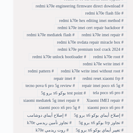
redmi k70e engineering firmware direct download
#
redmi k70e flash file
#
redmi k70e hex editing imei method
#
redmi k70e imei cert repair backdoor
#
redmi k70e mediatek flash
#
redmi k70e imei repair
#
redmi k70e nvdata repair miracle box
#
redmi k70e premium tool crack 2024
#
redmi k70e unlock bootloader
#
redmi k70e root
#
redmi k70e write imei
#
redmi pattern
#
redmi k70e write imei without root
#
repair imei
#
redmi reset.xiaomi frp
#
tecno pova 6 pro 5g review
#
repair imei poco x6 5g
#
tela poco x6 pro
#
#
test point بوكو x6 برو 5g
xiaomi mediatek 5g imei repair
#
Xiaomi IMEI repair
#
xiaomi poco x6 pro 5g
#
xiaomi poco x6 pro
#
#
إصلاح أيماي بوكو x6 برو 5g
#
إصلاح أيماي دوشامب
#
تجاوز frp بوكو x6 برو 5g
#
تجاوز تأمين ريدمي k70e
#
تغيير أيماي بوكو x6 برو 5g
#
روت ريدمي k70e