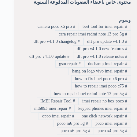
محتوى خاص بأعضاء العضويات المدفوعة السنوية
وسوم
camera poco x6 pro
#
best tool for imei repair
#
cara repair imei redmi note 13 pro 5g
#
dft pro v4.1.0 changelog
#
dft pro update v4.1.0
#
dft pro v4.1.0 new features
#
dft pro v4.1.0 update
#
dft pro v4.1.0 release notes
#
gsm repair
#
duchamp imei repair
#
hang on logo vivo imei repair
#
how to fix imei poco x6 pro
#
how to repair imei poco c75
#
how to repair imei redmi note 13 pro 5g
#
IMEI Repair Tool
#
imei repair no box poco
#
mt6893 imei repair
#
keypad phones imei repair
#
oppo imei repair
#
one click network repair
#
poco m6 pro 5g
#
poco imei repair
#
poco x6 pro 5g
#
poco x4 pro 5g
#