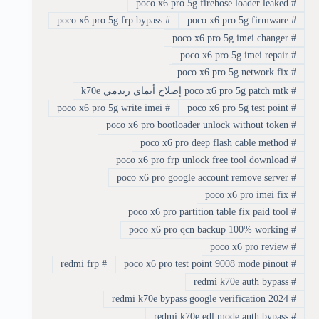
poco x6 pro 5g firehose loader leaked
#
poco x6 pro 5g frp bypass
#
poco x6 pro 5g firmware
#
poco x6 pro 5g imei changer
#
poco x6 pro 5g imei repair
#
poco x6 pro 5g network fix
#
#
poco x6 pro 5g patch mtk إصلاح أيماي ريدمي k70e
poco x6 pro 5g write imei
#
poco x6 pro 5g test point
#
poco x6 pro bootloader unlock without token
#
poco x6 pro deep flash cable method
#
poco x6 pro frp unlock free tool download
#
poco x6 pro google account remove server
#
poco x6 pro imei fix
#
poco x6 pro partition table fix paid tool
#
poco x6 pro qcn backup 100% working
#
poco x6 pro review
#
redmi frp
#
poco x6 pro test point 9008 mode pinout
#
redmi k70e auth bypass
#
redmi k70e bypass google verification 2024
#
redmi k70e edl mode auth bypass
#