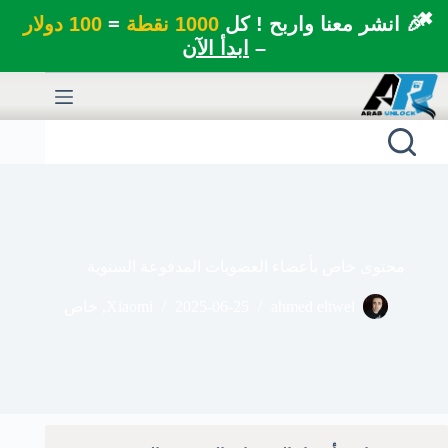
✖
🎉 انشر معنا واربح ! كل
1000 نقطة
=
100 دولار
–
ابدأ الآن
لتجاوز
لى
لمحتوى
محتوى خاص بأعضاء العضويات المدفوعة السنوية
ahmed eltwel
2025-06-25
Xiaomi
,
خاص