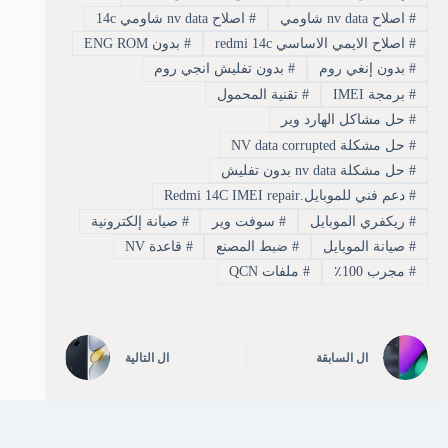
#
اصلاح nv data شاومي
#
اصلاح nv data شاومي 14c
#
اصلاح الايمي الاساسي redmi 14c
#
بدون ENG ROM
#
بدون إنغي روم
#
بدون تفليش انجي روم
#
برمجة IMEI
#
تقنية المحمول
#
حل مشاكل الهارد وير
#
حل مشكلة NV data corrupted
#
حل مشكلة nv data بدون تفليش
#
دعم فني للموبايل.Redmi 14C IMEI repair
#
ريكفري الموبايل
#
سوفت وير
#
صيانة إلكترونية
#
صيانة الموبايل
#
ضبط المصنع
#
قاعدة NV
#
مجرب 100٪
#
ملفات QCN
ال
السابقة
ال
التالية