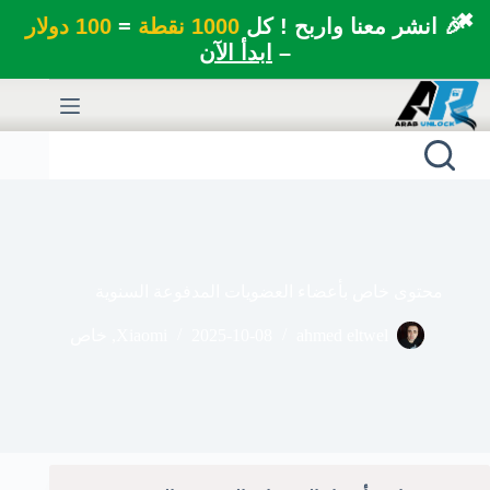
✖
🎉 انشر معنا واربح ! كل
1000 نقطة
=
100 دولار
–
ابدأ الآن
لتجاوز
لى
لمحتوى
محتوى خاص بأعضاء العضويات المدفوعة السنوية
ahmed eltwel
2025-10-08
Xiaomi
,
خاص