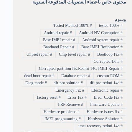
محتوى خاص بأعضاء العضويات المدفوعة السنوية
وسوم
100% Tested Method
#
100% tested
#
Android repair
#
Android NV Corruption
#
Base IMEI repair
#
Android system repair
#
Baseband Repair
#
Base IMEI Restoration
#
chipset repair
#
Chip level repair
#
Bootloop Fix
#
Corrupted Data
#
Corrupted partition fix.Redmi 14C IMEI Repair
#
dead boot repair
#
Database repair
#
custom ROM
#
Diag mode
#
dft pro solution
#
dft pro redmi 14c
#
Emergency Fix
#
Electronic repair
#
factory reset
#
Error Fix
#
Error Code Fix
#
FRP Remove
#
Firmware Update
#
Hardware problems
#
Hardware issues fix
#
IMEI programming
#
Hardware Solution
#
imei recovery redmi 14c
#