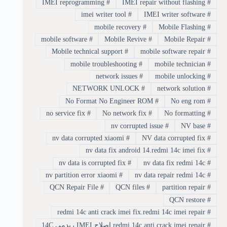
IMEI reprogramming
#
IMEI repair without flashing
#
imei writer tool
#
IMEI writer software
#
mobile recovery
#
Mobile Flashing
#
mobile software
#
Mobile Revive
#
Mobile Repair
#
Mobile technical support
#
mobile software repair
#
mobile troubleshooting
#
mobile technician
#
network issues
#
mobile unlocking
#
NETWORK UNLOCK
#
network solution
#
No Format No Engineer ROM
#
No eng rom
#
no service fix
#
No network fix
#
No formatting
#
nv corrupted issue
#
NV base
#
nv data corrupted xiaomi
#
NV data corrupted fix
#
nv data fix android 14.redmi 14c imei fix
#
nv data is corrupted fix
#
nv data fix redmi 14c
#
nv partition error xiaomi
#
nv data repair redmi 14c
#
QCN Repair File
#
QCN files
#
partition repair
#
QCN restore
#
redmi 14c anti crack imei fix.redmi 14c imei repair
#
#
redmi 14c anti crack imei repair.إصلاح IMEI ريدمي 14C