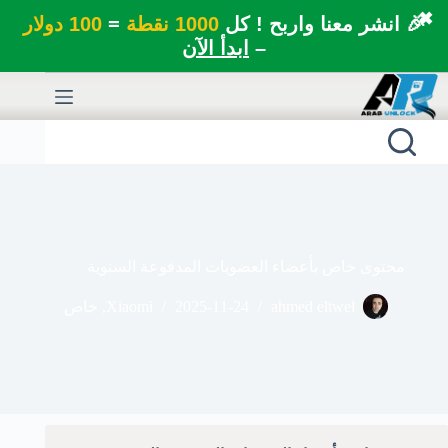
✖
🎉 انشر معنا واربح ! كل
1000 نقطة
=
100 دولار
–
ابدأ الآن
لتجاوز
لى
لمحتوى
محتوى خاص بأعضاء العضويات المدفوعة السنوية
ahmed eltwel
2025-11-24
Xiaomi
,
خاص