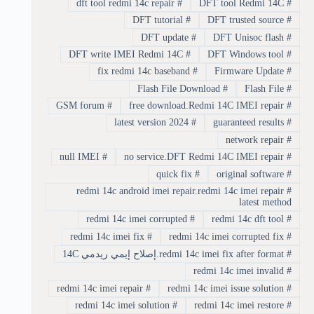
dft tool redmi 14c repair
#
DFT tool Redmi 14C
#
DFT tutorial
#
DFT trusted source
#
DFT update
#
DFT Unisoc flash
#
DFT write IMEI Redmi 14C
#
DFT Windows tool
#
fix redmi 14c baseband
#
Firmware Update
#
Flash File Download
#
Flash File
#
GSM forum
#
free download.Redmi 14C IMEI repair
#
latest version 2024
#
guaranteed results
#
network repair
#
null IMEI
#
no service.DFT Redmi 14C IMEI repair
#
quick fix
#
original software
#
redmi 14c android imei repair.redmi 14c imei repair
#
latest method
redmi 14c imei corrupted
#
redmi 14c dft tool
#
redmi 14c imei fix
#
redmi 14c imei corrupted fix
#
#
redmi 14c imei fix after format.إصلاح إيمي ريدمي 14C
redmi 14c imei invalid
#
redmi 14c imei repair
#
redmi 14c imei issue solution
#
redmi 14c imei solution
#
redmi 14c imei restore
#