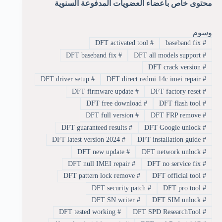
محتوى خاص بأعضاء العضويات المدفوعة السنوية
وسوم
DFT activated tool
#
baseband fix
#
DFT baseband fix
#
DFT all models support
#
DFT crack version
#
DFT driver setup
#
DFT direct.redmi 14c imei repair
#
DFT firmware update
#
DFT factory reset
#
DFT free download
#
DFT flash tool
#
DFT full version
#
DFT FRP remove
#
DFT guaranteed results
#
DFT Google unlock
#
DFT latest version 2024
#
DFT installation guide
#
DFT new update
#
DFT network unlock
#
DFT null IMEI repair
#
DFT no service fix
#
DFT pattern lock remove
#
DFT official tool
#
DFT security patch
#
DFT pro tool
#
DFT SN writer
#
DFT SIM unlock
#
DFT tested working
#
DFT SPD ResearchTool
#