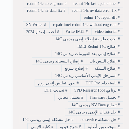
redmi 14c no eng rom
#
redmi 14c last update imei
#
redmi 14c nv data fix
#
redmi 14c nv data error fix
#
redmi 14c repair dft
#
SN Writer
#
repair imei redmi 14c without eng rom
#
Write IMEI
#
video tutorial
#
#
أحدث إصدار 2024
#
أحدث طريقة إصلاح إيمي ريدمي 14C
#
إصلاح IMEI Redmi 14C
#
إصلاح إيمي بعد الفورمات ريدمي 14C
#
إصلاح البيس باند
#
إصلاح البيسباند ريدمي 14C
#
إصلاح الشبكة
#
إصلاح سريع
#
استرجاع الإيمي الأساسي ريدمي 14C
#
باستخدام DFT Pro
#
بدون تفليش إنجي روم
#
برنامج SPD ResearchTool
#
تحديث DFT
#
تحميل firmware
#
تحميل مجاني
#
تصليح NV Data ريدمي 14C
#
حل فقدان الإيمي ريدمي 14C
#
حل مشكلة no service
#
حل مشكلة إيمي ريدمي 14C
#
سوفت وير أصلية
#
شرح فيديو
#
كتابة الايمي