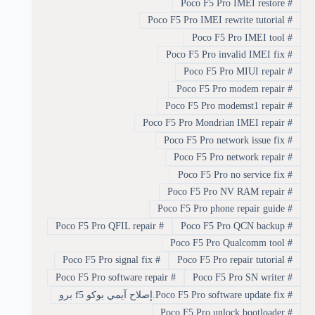
Poco F5 Pro IMEI restore
#
Poco F5 Pro IMEI rewrite tutorial
#
Poco F5 Pro IMEI tool
#
Poco F5 Pro invalid IMEI fix
#
Poco F5 Pro MIUI repair
#
Poco F5 Pro modem repair
#
Poco F5 Pro modemst1 repair
#
Poco F5 Pro Mondrian IMEI repair
#
Poco F5 Pro network issue fix
#
Poco F5 Pro network repair
#
Poco F5 Pro no service fix
#
Poco F5 Pro NV RAM repair
#
Poco F5 Pro phone repair guide
#
Poco F5 Pro QFIL repair
#
Poco F5 Pro QCN backup
#
Poco F5 Pro Qualcomm tool
#
Poco F5 Pro signal fix
#
Poco F5 Pro repair tutorial
#
Poco F5 Pro software repair
#
Poco F5 Pro SN writer
#
#
Poco F5 Pro software update fix.إصلاح آيمي بوكو f5 برو
Poco F5 Pro unlock bootloader
#