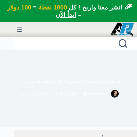
✖
🎉 انشر معنا واربح ! كل
1000 نقطة
=
100 دولار
–
ابدأ الآن
لتجاوز
لى
لمحتوى
محتوى خاص بأعضاء العضويات المدفوعة السنوية
ahmed eltwel
2025-07-12
Xiaomi
,
خاص