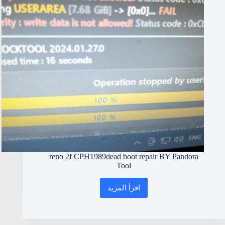
reno 2f CPH1989dead boot repair BY Pandora
Tool
اقرأ المزيد
reno
2f
CPH1989dead
boot