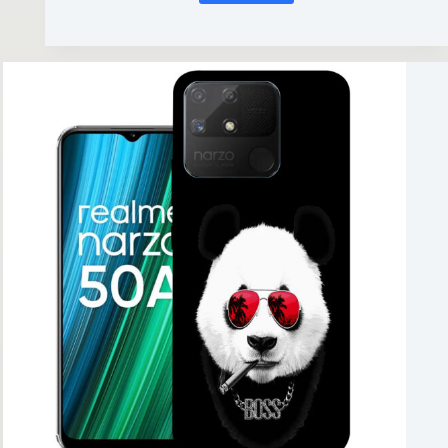
Realme
Narzo
50A
imei
repair
boot
repair
fix
baseband
unknown