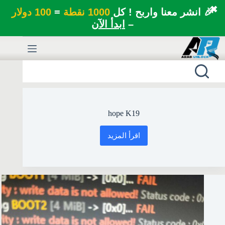
✖
🎉 انشر معنا واربح ! كل
1000 نقطة
=
100 دولار
–
ابدأ الآن
لتجاوز
لى
لمحتوى
hope K19
اقرأ المزيد
hope
K19