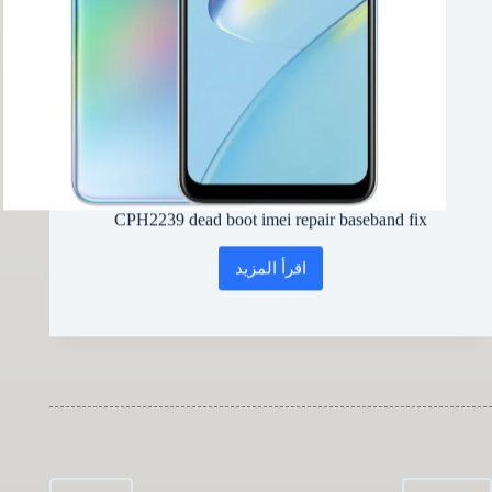
CPH2239 dead boot imei repair baseband fix
اقرأ المزيد
CPH2239
dead
boot
imei
repair
baseband
fix