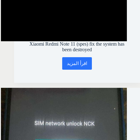
Xiaomi Redmi Note 11 (spes) fix the system has
been destroyed
اقرأ المزيد
Xiaomi
Redmi
Note
11
(spes)
fix
the
system
has
been
destroyed