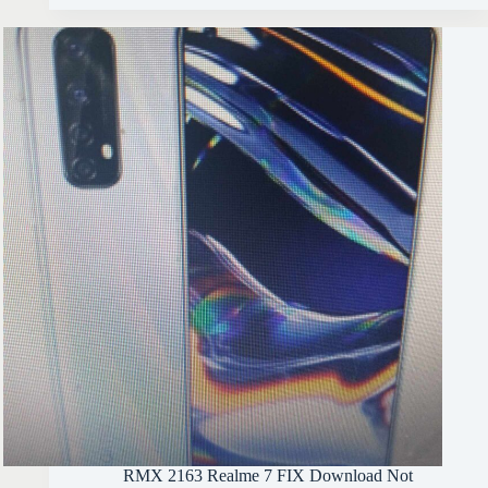
7
اصلاح
مشكله
التاتش
بعد
التحديث
RMX 2163 Realme 7 FIX Download Not