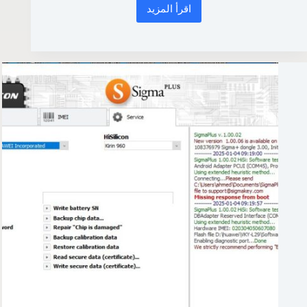
اقرأ المزيد
محتوى
خاص
بأعضاء
العضويات
المدفوعة
السنوية