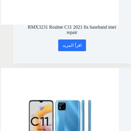
RMX3231 Realme C11 2021 fix baseband imei
repair
اقرأ المزيد
RMX3231
Realme
C11
2021
fix
baseband
imei
repair