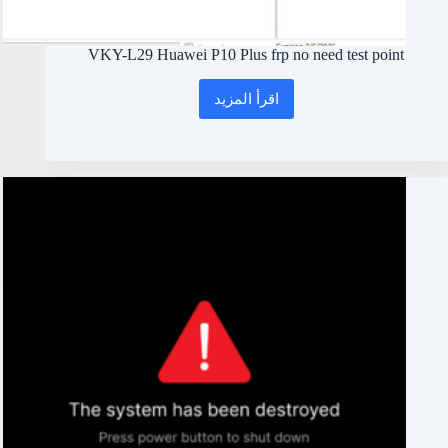
VKY-L29 Huawei P10 Plus frp no need test point
اقرأ المزيد
VKY-
L29
Huawei
P10
Plus
frp
no
need
test
point