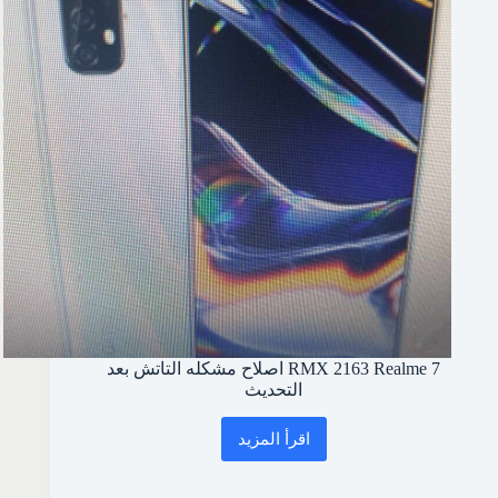
RMX 2163 Realme 7 اصلاح مشكله التاتش بعد
التحديث
اقرأ المزيد
RMX
2163
Realme