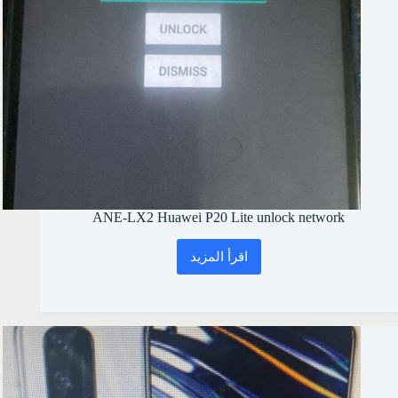
ANE-LX2 Huawei P20 Lite unlock network
اقرأ المزيد
ANE-
LX2
Huawei
P20
Lite
unlock
network