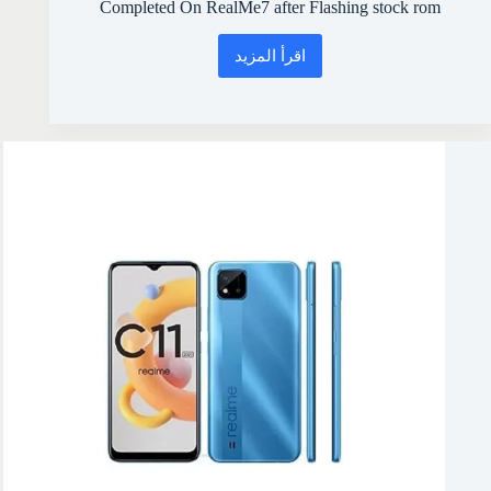
Completed On RealMe7 after Flashing stock rom
اقرأ المزيد
RMX
2163
Realme
7
FIX
Download
Not
Completed
On
RealMe7
after
Flashing
stock
rom