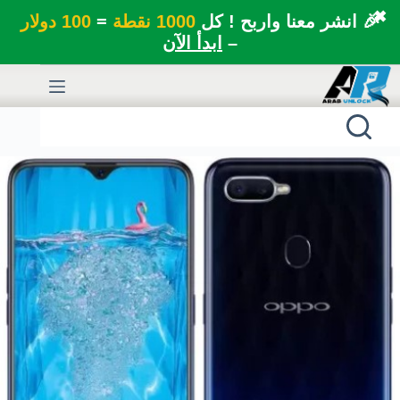
✖
🎉 انشر معنا واربح ! كل
1000 نقطة
=
100 دولار
–
ابدأ الآن
لتجاوز
لى
لمحتوى