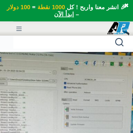
✖
🎉 انشر معنا واربح ! كل
1000 نقطة
=
100 دولار
–
ابدأ الآن
لتجاوز
لى
لمحتوى