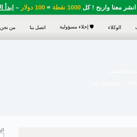
انشر معنا واربح ! كل
1000 نقطة
=
100 دولار
–
ابدأ ا
🛡️ إخلاء مسؤولية
الوكلاء
اتصل بنا
من نحن
فوعة السنوية
2025
Motorola
,
خاص
ال