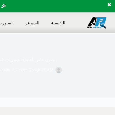
✖
🎉 
لتجاوز
لى
الرئيسية
السيرفر
السبورت
لمحتوى
محتوى خاص بأعضاء العضويات المد
-09-08
Hassan Google TEAM