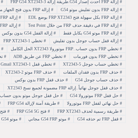
#
إزالة FRP أحدث إصدار G54.طريقة إزالة FRP G54 XT2343-3
#
إزا
#
إزالة FRP بدون تفليش موتو G54
#
إزالة FRP بدون فتح الجهاز.موتو G54 إزالة FRP بوضع Fastboot
#
إزالة FRP بكل سهولة.فتح FRP XT2343 بوضع EDL
#
إزالة FRP سريعة G54
#
إزالة FRP في دقيقة.حذف FRP من خلال Test Point
#
إزالة FRP موتو G54
#
إزالة FRP موتو G54 بكابل فقط
#
إزالة القفل G54 بدون بوكس
#
إزالة قفل حساب جوجل بدون تفليش
#
تخطي FRP XT2343-1
#
تخطي FRP بدون حساب..FRP موتورولا XT2343 الحل الكامل
#
تخط
#
تخطي FRP بدون فورمات
#
تخطي FRP عن طريق ADB
#
تخطي 
#
تخطي حساب جوجل XT2343-5
#
تخطي قفل Gmail XT2343-1
#
حذف FRP بدون فقدان الملفات
#
حذف FRP موتو XT2343-2
#
حذف حساب جوجل G54
#
حذف قفل FRP بدون بوكس
#
حذف قفل جوجل نهائياً..إزالة FRP مضمونة لجميع نسخ XT2343
#
#
حل قفل FRP موتورولا G54
#
حل قفل جوجل موتو بدون حساب
#
حل نهائي لقفل FRP موتورولا
#
طريقة آمنة لإزالة FRP G54
#
#
طريقة رسمية لحذف FRP XT2343
#
فتح FRP G54 5G
#
فتح ج
#
قفل FRP تم حذفه G54
#
موتو G54 FRP مجاني
#
موتو G54 تخطي جوجل بنقرة واحدة