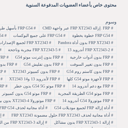
محتوى خاص بأعضاء العضويات المدفوعة السنوية
وسوم
#
FRP .إزالة FRP XT2343 عبر واجهة CMD
#
FRP G54 بأسهل طريقة
#
FRP G54 خطوة بخطوة
#
FRP G54 على جميع البوكسات
#
FRP G54 لجميع الإصدارات
#
FRP XT2343 بدون أداة Pandora
#
FRP XT2343 لجميع الإصدارات
#
FRP XT2343-2 أندرويد 13
#
FRP XT2343-5 مجربة وناجحة
#
#
FRP بدون أدوات خارجية
#
FRP بدون إنترنت موتو G54
#
FRP بدون برامج مدفوعة
#
FRP بدون تغيير السوفت
#
FRP بدون تفليش G54
#
FRP بدون حساب سابق
#
FRP بدون كاستم روم G54
#
FRP بدون كمبيوتر XT2343
#
FRP سريع بدون انتظار
#
FRP لأجهزة موتو G54 كلها
#
FRP لأندرويد 13 و14 XT2343
#
FRP مجر
#
FRP مع دعم أندرويد 14
#
FRP موتو G54 5G بدون خطر
#
FRP موتو G54 آخر إصدار
#
FRP موتو G54 الطريقة المجربة
#
FRP موتو G54 بدون كمبيوتر
#
FRP موتورولا G54 أندرويد 14
#
FRP موتورولا XT2343-4 بدون بوكس
#
أداة إزالة FRP لجميع موديلات G54
#
أداة مجانية لحذف FRP G54
#
أداة مجانية لحذف FRP XT2343.حلول مضمونة FRP XT2343
#
إزالة 43
#
إزالة FRP XT2343-1 بدون مشاكل
#
إزالة FRP XT2343-3 من الهاتف مباشرة