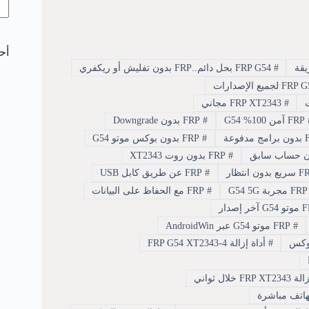
أح
#
FRP G54 بحل دائم..FRP بدون تفليش أو ريكفري
#
FRP XT2343 مجاني
FRP آمن 100% G54
#
FRP بدون Downgrade
#
FRP بدون بوكس موتو G54
#
FRP بدون روت XT2343
#
FRP عن طريق كابل USB
بة G54 5G
#
FRP مع الحفاظ على البيانات
#
FRP موتو G54 عبر AndroidWin
#
أداة إزالة FRP G54 XT2343-4
FRP XT23 خلال ثواني