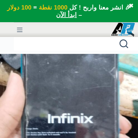
✖
🎉 انشر معنا واربح ! كل
1000 نقطة
=
100 دولار
–
ابدأ الآن
لتجاوز
لى
لمحتوى