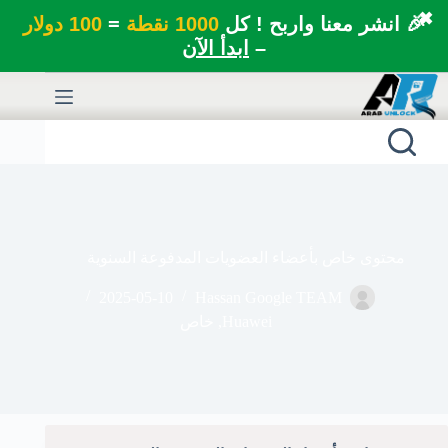
✖
🎉 انشر معنا واربح ! كل
1000 نقطة
=
100 دولار
–
ابدأ الآن
لتجاوز
لى
لمحتوى
محتوى خاص بأعضاء العضويات المدفوعة السنوية
2025-05-10
Hassan Google TEAM
Huawei
,
خاص