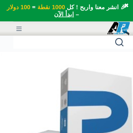
✖
🎉 انشر معنا واربح ! كل
1000 نقطة
=
100 دولار
–
ابدأ الآن
لتجاوز
لى
لمحتوى