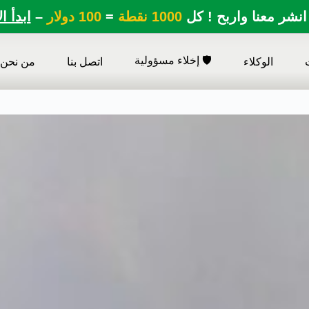
انشر معنا واربح ! كل
1000 نقطة
=
100 دولار
–
ابدأ ا
🛡️ إخلاء مسؤولية
الوكلاء
اتصل بنا
من نحن