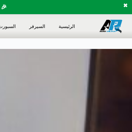
✖
🎉 
لتجاوز
لى
الرئيسية
السيرفر
السبورت
لمحتوى