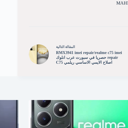
MAH
ال
مقالة
التالية
RMX3941 imei repair/realme c75 imei
repair حصريا في سبورت عرب انلوك
اصلاح الايمي الاساسي ريلمي C75