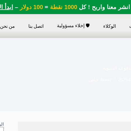
انشر معنا واربح ! كل
1000 نقطة
=
100 دولار
–
ابدأ ا
🛡️ إخلاء مسؤولية
الوكلاء
اتصل بنا
من نحن
فوعة السنوية
2025-
honor
,
خاص
ال