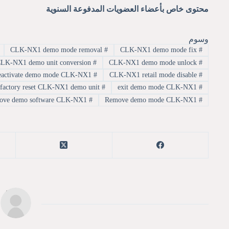
محتوى خاص بأعضاء العضويات المدفوعة السنوية
وسوم
CLK-NX1 demo mode removal
#
CLK-NX1 demo mode fix
#
CLK-NX1 demo unit conversion
#
CLK-NX1 demo mode unlock
#
deactivate demo mode CLK-NX1
#
CLK-NX1 retail mode disable
#
factory reset CLK-NX1 demo unit
#
exit demo mode CLK-NX1
#
remove demo software CLK-NX1
#
Remove demo mode CLK-NX1
#