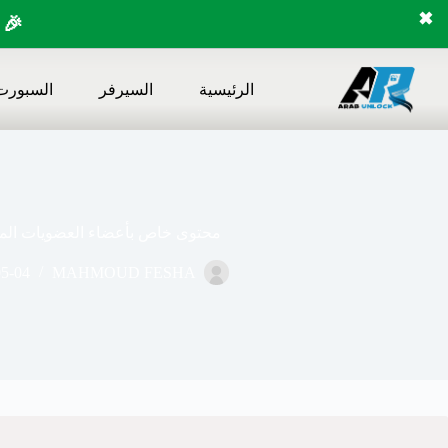
✖
🎉 
لتجاوز
لى
الرئيسية
السيرفر
السبورت
لمحتوى
محتوى خاص بأعضاء العضويات المد
05-04
MAHMOUD FESHA