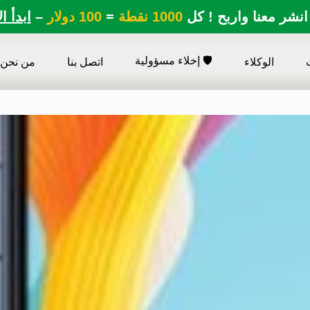
انشر معنا واربح ! كل
1000 نقطة
=
100 دولار
–
ابدأ ا
🛡️ إخلاء مسؤولية
الوكلاء
اتصل بنا
من نحن