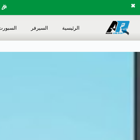
✖
🎉 
لتجاوز
لى
الرئيسية
السيرفر
السبورت
لمحتوى