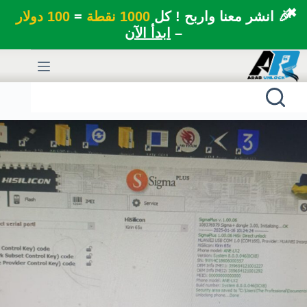
✖
🎉 انشر معنا واربح ! كل
1000 نقطة
=
100 دولار
–
ابدأ الآن
لتجاوز
لى
لمحتوى