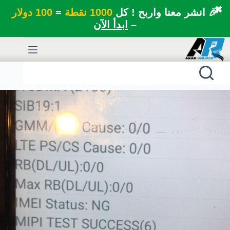
✖
🎉 انشر معنا واربح ! كل
1000 نقطة
=
100 دولار
–
ابدأ الآن
لتجاوز
لى
لمحتوى