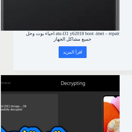
atu-l31 y62018 boot -imei – repair احياء بوت وحل
جميع مشاكل الجهاز
اقرأ المزيد
atu-
l31
y62018
boot
-
imei
–
repair
احياء
بوت
وحل
جميع
مشاكل
الجهاز