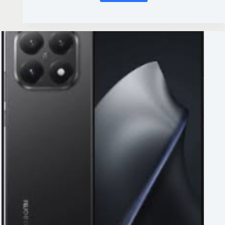
خاص
بأعضاء
العضويات
المدفوعة
السنوية