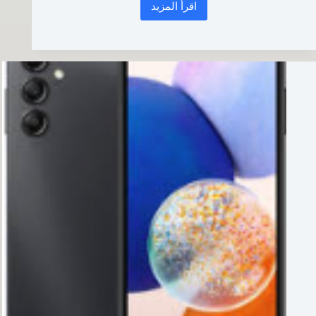
اقرأ المزيد
TA-
1352
imei
repair
pandora
box
اصلاح
الايمي
الاساسي
نوكيا
C20
مع
الروم
المناسب