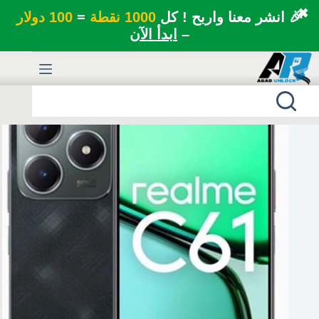
✖
🎉 انشر معنا واربح ! كل
1000 نقطة
=
100 دولار
–
ابدأ الآن
لتجاوز
لى
لمحتوى