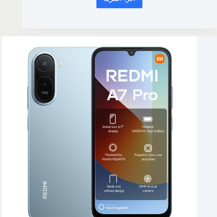
محتوى
خاص
بأعضاء
العضويات
المدفوعة
السنوية