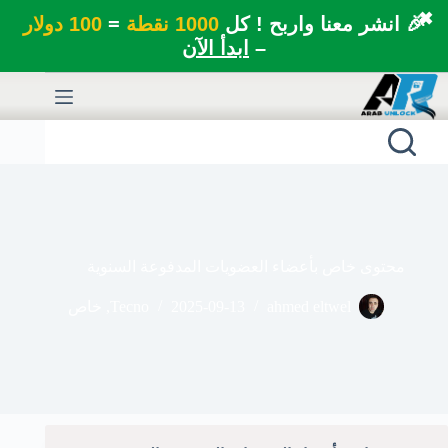
✖
🎉 انشر معنا واربح ! كل
1000 نقطة
=
100 دولار
–
ابدأ الآن
لتجاوز
لى
لمحتوى
محتوى خاص بأعضاء العضويات المدفوعة السنوية
ahmed eltwel
2025-09-13
Tecno
,
خاص