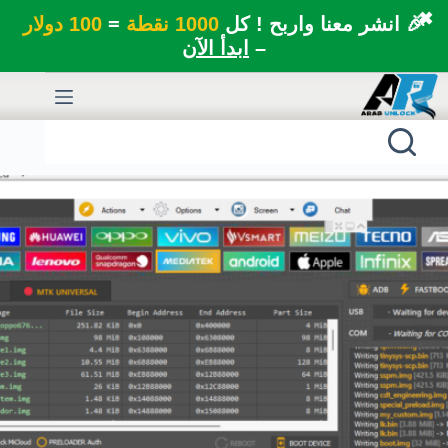
✖
🎉 انشر معنا واربح ! كل
1000 نقطة
=
100 دولار
–
ابدأ الآن
لتجاوز
لى
لمحتوى