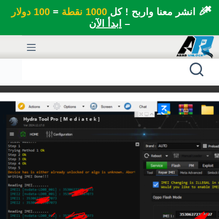
✖
🎉 انشر معنا واربح ! كل
1000 نقطة
=
100 دولار
–
ابدأ الآن
لتجاوز
لى
لمحتوى