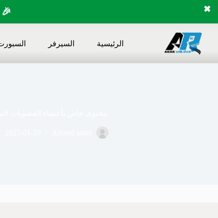
✖
🎉 
لتجاوز
لى
الرئيسية
السيرفر
السبورت
لمحتوى
محتوى خاص بأعضاء العضويات المد
2025-01-28
Ahmed samy