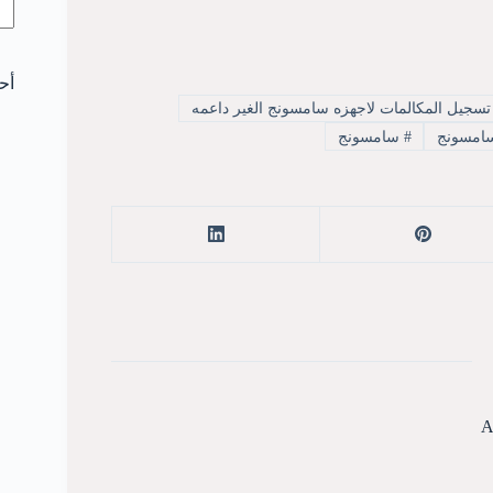
أح
سجيل المكالمات لاجهزه سامسونج الغير داعمه
سامسونج
#
سامسونج
A