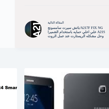
ال
مقالة
التالية
A217F FIX NG/باتش سيرت سامسونج
A21S علي اعلي حمايه باستخدام الشميرا
وحل مشكله الريستارت عند عمل الروت