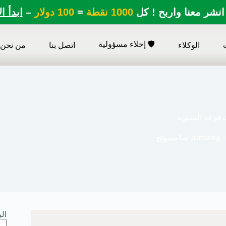
انشر معنا واربح ! كل
1000 نقطة
=
100 دولار
–
ابدأ ا
🛡️ إخلاء مسؤولية
الوكلاء
اتصل بنا
من نحن
فوعة السنوية
samsung
,
سامسونج
ال